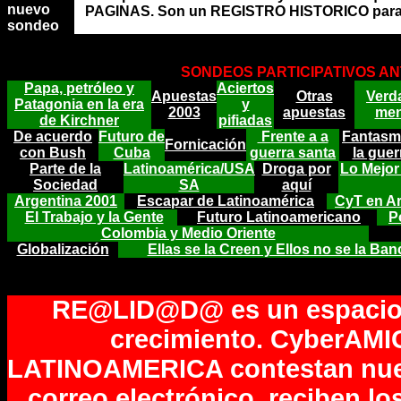
nuevo
PAGINAS. Son un REGISTRO HISTORICO para ver
sondeo
J
SONDEOS PARTICIPATIVOS AN
Papa, petróleo y
Aciertos
Apuestas
Otras
Verd
Patagonia en la era
y
2003
apuestas
men
de Kirchner
pifiadas
De acuerdo
Futuro de
Frente a a
Fantasm
Fornicación
con Bush
Cuba
guerra santa
la gue
Parte de la
Latinoamérica/USA
Droga por
Lo Mejor
Sociedad
SA
aquí
Argentina 2001
Escapar de Latinoamérica
CyT en A
El Trabajo y la Gente
Futuro Latinoamericano
P
Colombia y Medio Oriente
Globalización
Ellas se la Creen y Ellos no se la Ba
RE@LID@D@ es un espacio 
crecimiento. CyberAMI
LATINOAMERICA contestan nues
correo electrónico, reciben