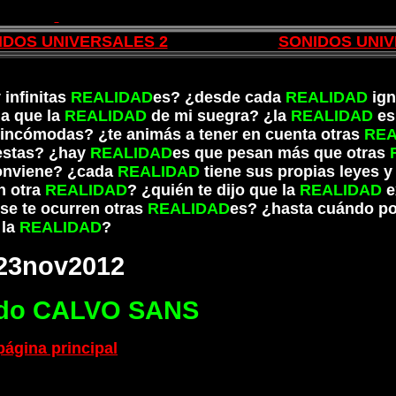
IDOS UNIVERSALES
2
SONIDOS UNI
 infinitas
REALIDAD
es? ¿desde cada
REALIDAD
ign
a que la
REALIDAD
de mi suegra? ¿la
REALIDAD
es
 incómodas? ¿te animás a tener en cuenta otras
REA
estas? ¿hay
REALIDAD
es que pesan más que otras
onviene? ¿cada
REALIDAD
tiene sus propias leyes y
n otra
REALIDAD
? ¿quién te dijo que la
REALIDAD
e
se te ocurren otras
REALIDAD
es? ¿hasta cuándo p
la
REALIDAD
?
23nov2012
do CALVO SANS
página principal