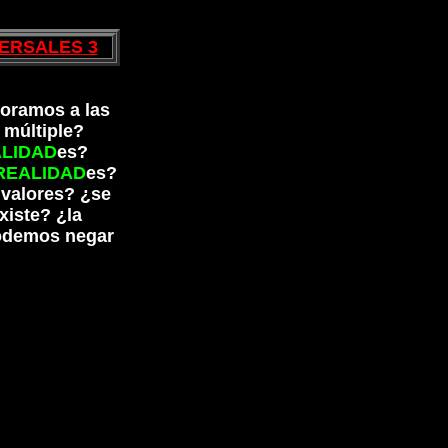
VERSALES
3
oramos a las
 múltiple?
LIDAD
es?
REALIDAD
es?
 valores? ¿se
xiste? ¿la
odemos negar