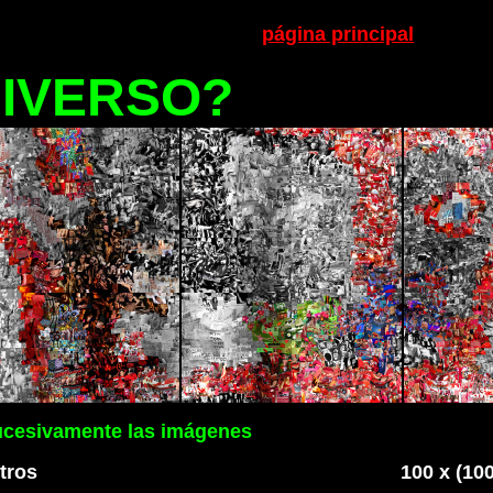
página principal
IVERSO?
ucesivamente las imágenes
ros x 5 metros 100
x (10