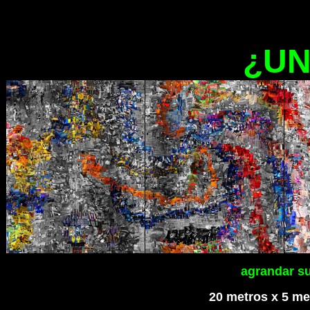
¿UN
agrandar s
20 met