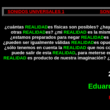
SONIDOS UNIVERSALES 1
SON
¿cuántas
REALIDAD
es físicas son posibles? ¿hay
otras
REALIDAD
es? ¿mi
REALIDAD
es la mism
¿estamos preparados para negar
REALIDAD
es
¿pueden ser igualmente válidas
REALIDAD
es opu
¿sólo tenemos en cuenta la
REALIDAD
que nos c
puede salir de esta
REALIDAD
, para meterse e
REALIDAD
es producto de nuestra imaginación? ¿
Eduar