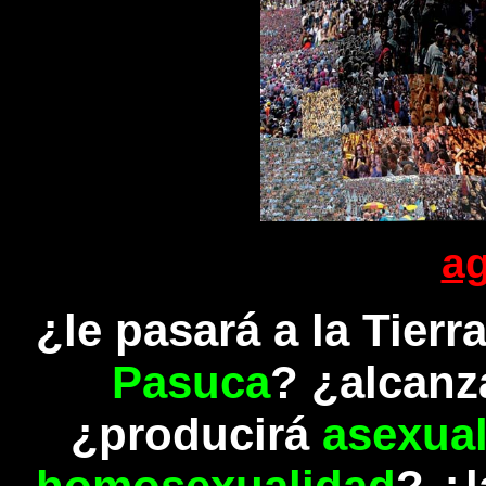
a
¿le pasará a la Tierr
Pasuca
? ¿alcanz
¿producirá
asexua