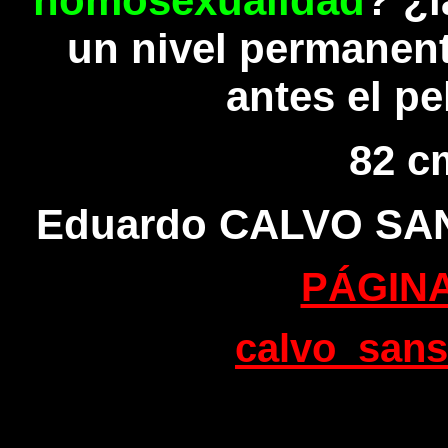
homosexualidad
? ¿
un nivel permanen
antes el pe
82 c
Eduardo CALVO SAN
PÁGINA
calvo_san