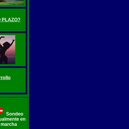
O PLAZO?
rollo
Sondeo
ualmente en
marcha