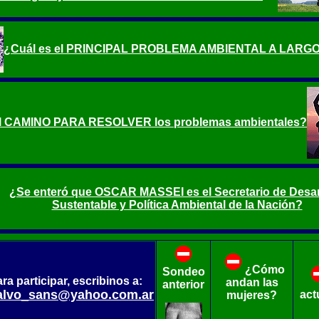
¿Cuál es el PRINCIPAL PROBLEMA AMBIENTAL A LARG
el CAMINO PARA RESOLVER los problemas ambientales?
¿Se enteró que OSCAR MASSEI es el Secretario de Desar
Sustentable y Política Ambiental de la Nación?
¿Cómo
Sondeo
ra participar, escribinos a:
andan las
anterior
alvo_sans@yahoo.com.ar
act
mujeres?