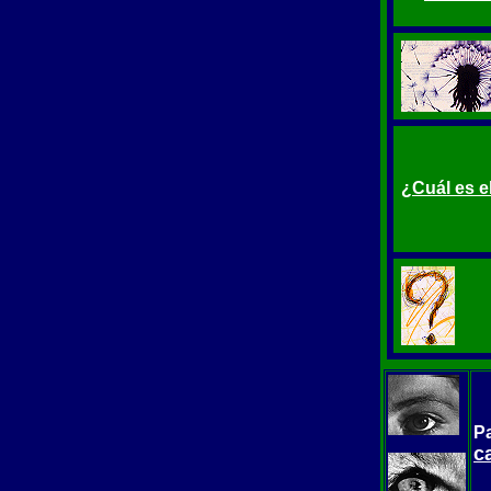
¿Cuál es 
Pa
c