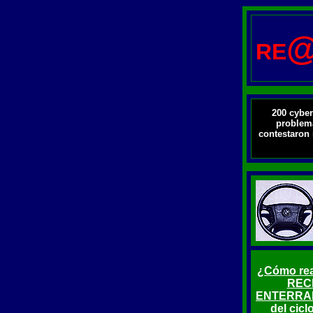
RE
200 cyber
problemá
contestaron 
¿Cómo rea
RECI
ENTERRARL
del cicl