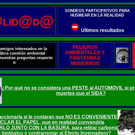
SONDEOS PARTICIPATIVOS PARA
@
@
@
HUSMEAR EN LA REALIDAD
LID
D
Ultimos resultados
PELIGROS
amigos interesados en la
AMBIENTALES Y
tica cuestión ambiental
nuestras preguntas respecto
FANTASMAS
a:
MODERNOS
¿Por qué no se considera una PESTE al AUTOMOVIL si p
muertes que el SIDA?
ccionaría si le contaran que NO ES CONVENIENTE
CLAR EL PAPEL, que en realidad convendría
O JUNTO CON LA BASURA, para retirar carbono
o biológico y contrarrestar al Efecto Invernadero?