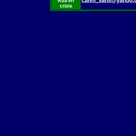
calvo_sans@yahoo.
Rua en
crisis