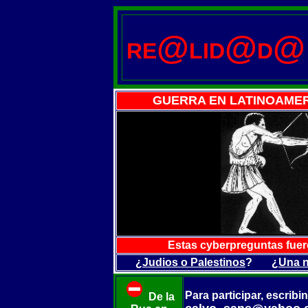
@
@
@
RE
LID
D
GUERRA EN LATINOAMER
Estas cyberpreguntas fue
¿
Judios o Palestinos
? ¿
Una 
Para participar, escribi
De la