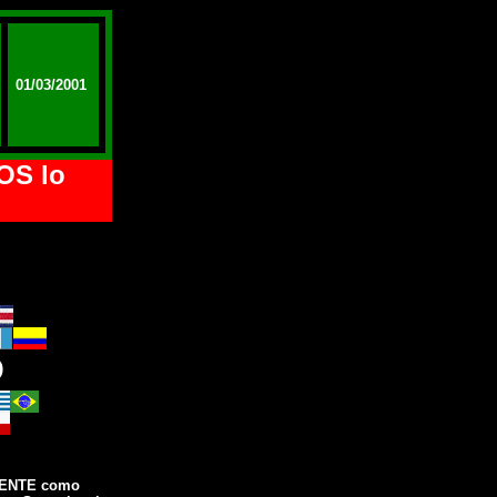
01/03/2001
OS lo
O
 GENTE como