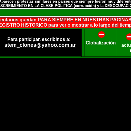
 Aparecen protestas similares en países que siempre fueron muy diferente
SCREIMIENTO EN LA CLASE POLITICA (corrupción) y la DESOCUPACI
entarios quedan PARA SIEMPRE EN NUESTRAS PAGINAS
GISTRO HISTORICO para ver o mostrar a lo largo del tiem
Para participar, escribinos a:
Globalización
stem_clones@yahoo.com.ar
actu