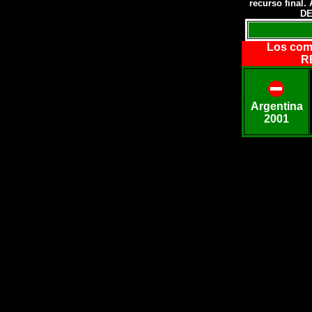
recurso final.
DE
Los com
RE
Argentina
2001