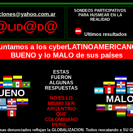
SONDEOS PARTICIPATIVOS
clones@yahoo.com.ar
PARA HUSMEAR EN LA
REALIDAD
@
@
@
LID
D
Ultimos resultados
untamos a los cyberLATINOAMERICAN
BUENO y lo MALO de sus países
ESTAS
FUERON
ALGUNAS
RESPUESTAS
UENO
MAL
NO ES LO
MISMO SER
ARGENTINO
QUE
COLOMBIANO
PERO....
mas denunciados reflejan la GLOBALIZACION. Todos rescatando a SU