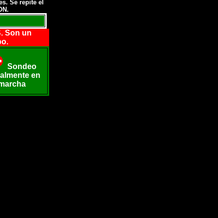
s. Se repite el
ON.
. Son un
po.
Sondeo
almente en
marcha