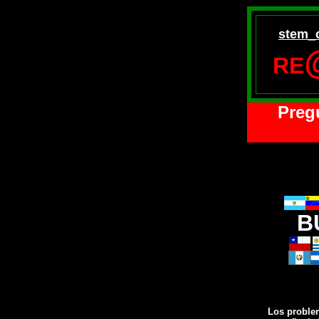
stem_
RE
Preg
B
Los proble