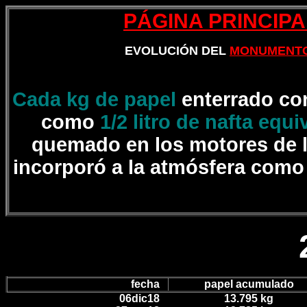
PÁGINA PRINCIPA
EVOLUCIÓN DEL
MONUMENTO
1
Cada kg de papel
enterrado co
como
1/2 litro de nafta equi
quemado en los motores de 
incorporó a la atmósfera com
fecha
papel acumulado
06dic18
13.795 kg