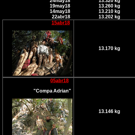
24may
18
13.320 kg
19may
18
13.260 kg
14may
18
13.210 kg
22abr18
13.202 kg
15abr
18
13.170 kg
05abr
18
"Compa Adrian"
13.146 kg