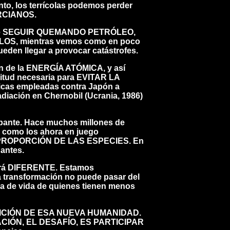
to, los terrícolas podemos perder
RCIANOS.
s de SEGUIR QUEMANDO PETRÓLEO,
S, mientras vemos como en poco
den llegar a provocar catástrofes.
ción de la ENERGÍA ATÓMICA, y así
nitud necesaria para EVITAR LA
s empleadas contra Japón a
adiación en Chernobil (Ucrania, 1986)
cupante. Hace muchos millones de
 como los ahora en juego
PROPORCIÓN DE LAS ESPECIES. En
nantes.
erá DIFERENTE. Estamos
 transformación no puede pasar del
va de vida de quienes tienen menos
RICIÓN DE ESA NUEVA HUMANIDAD.
TACIÓN, EL DESAFÍO, ES PARTICIPAR