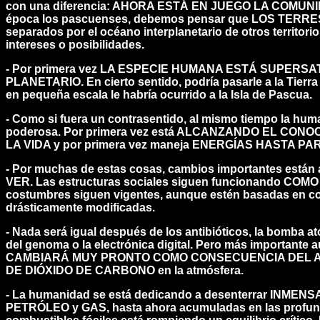
con una diferencia: AHORA ESTÁ EN JUEGO LA COMUNI
época los pascuenses, debemos pensar que LOS TER
separados por el océano interplanetario de otros territor
intereses o posibilidades.
- Por primera vez LA ESPECIE HUMANA ESTÁ SUPER
PLANETARIO. En cierto sentido, podría pasarle a la Tierra
en pequeña escala le habría ocurrido a la Isla de Pascua.
- Como si fuera un contrasentido, al mismo tiempo la hu
poderosa. Por primera vez está ALCANZANDO EL CON
LA VIDA y por primera vez maneja ENERGÍAS HASTA P
- Por muchas de estas cosas, cambios importantes están
VER. Las estructuras sociales siguen funcionando CO
costumbres siguen vigentes, aunque estén basadas en c
drásticamente modificadas.
- Nada será igual después de los antibióticos, la bomba at
del genoma o la electrónica digital. Pero más importa
CAMBIARÁ MUY PRONTO COMO CONSECUENCIA DEL 
DE DIÓXIDO DE CARBONO en la atmósfera.
- La humanidad se está dedicando a desenterrar INM
PETRÓLEO y GAS, hasta ahora acumuladas en las profundi