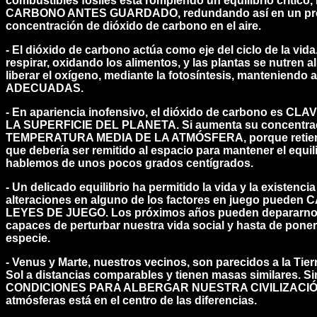
combustibles fósiles está rompiendo un equilibrio crí
CARBONO ANTES GUARDADO, redundando así en un prog
concentración de dióxido de carbono en el aire.
- El dióxido de carbono actúa como eje del ciclo de la vid
respirar, oxidando los alimentos, y las plantas se nutren a
liberar el oxígeno, mediante la fotosíntesis, mantenien
ADECUADAS.
- En apariencia inofensivo, el dióxido de carbono es
LA SUPERFICIE DEL PLANETA. Si aumenta su concentr
TEMPERATURA MEDIA DE LA ATMÓSFERA, porque retiene un
que debería ser remitido al espacio para mantener el equi
hablemos de unos pocos grados centígrados.
- Un delicado equilibrio ha permitido la vida y la existen
alteraciones en alguno de los factores en juego pue
LEYES DE JUEGO. Los próximos años pueden depararnos
capaces de perturbar nuestra vida social y hasta de poner 
especie.
- Venus y Marte, nuestros vecinos, son parecidos a la Tie
Sol a distancias comparables y tienen masas similares. S
CONDICIONES PARA ALBERGAR NUESTRA CIVILIZACIÓN y
atmósferas está en el centro de las diferencias.