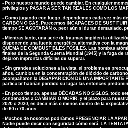
- Pero nuestro mundo puede cambiar. En cualquier momen
privilegios y PASAR A SER TAN REALES COMO LOS MA
- Como jugando con fuego, dependemos cada vez má
CARBÓN O GAS. Parecemos INCAPACES DE SUSTITUIRLO
tiempo SE AGOTARÁN o, peor aún si duran demasiado, pue
- Mientras tanto, una serie de traumas impiden la utiliza
disponer de una fuente energética alternativa con la mag
QUEMA DE COMBUSTIBLES FÓSILES. Las bombas atómica
finales de la Segunda Guerra Mundial (1945) y la fuga de r
dejaron improntas difíciles de superar.
- Sin grandes soluciones a la vista, el problema es preo
años, cambios en la concentración de dióxido de carbono
acompañaron la DESAPARICIÓN DE UNA IMPORTANTE 
particular habrían perdido su lugar las entonces predomi
- En poco tiempo, apenas DÉCADAS NO SIGLOS, todo s
condenados a CAMBIAR O MORIR, y el plazo para nuestra
2020 o 2030, es decir más o menos dentro de la expectati
de 60 o 70 años.
- Muchos de nosotros podríamos PRESENCIAR LA APA
Nadie puede decir con seguridad cómo será. LA TENTA