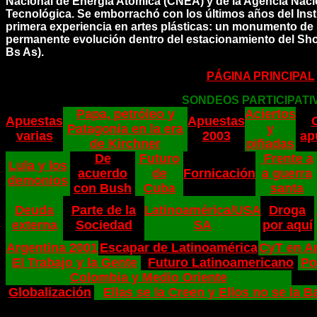
Nacional de Energía Atómica (CNEA) y de la Agencia Naci
Tecnológica. Se emborrachó con los últimos años del Insti
primera experiencia en artes plásticas: un monumento de
permanente evolución dentro del estacionamiento del Sho
Bs As).
PÁGINA PRINCIPAL
SONDEOS PARTICIPATI
Papa, petróleo y
Aciertos
Apuestas
Apuestas
Patagonia en la era
y
varias
2003
ap
de Kirchner
pifiadas
De
Futuro
Frente a
Lula y los
acuerdo
de
Fornicación
a guerra
demonios
con Bush
Cuba
santa
Deuda
Parte de la
Latinoamérica/USA
Droga
externa
Sociedad
SA
por aquí
Argentina 2001
Escapar de Latinoamérica
CyT en A
El Trabajo y la Gente
Futuro Latinoamericano
Po
Colombia y Medio Oriente
Globalización
Ellas se la Creen y Ellos no se la 