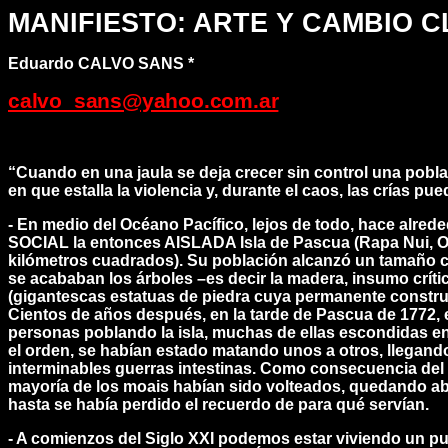
MANIFIESTO: ARTE Y CAMBIO 
Eduardo CALVO SANS *
calvo_sans@yahoo.com.ar
“Cuando en una jaula se deja crecer sin control una pob
en que estalla la violencia y, durante el caos, las crías p
- En medio del Océano Pacífico, lejos de todo, hace alre
SOCIAL la entonces AISLADA Isla de Pascua (Rapa Nui, 
kilómetros cuadrados). Su población alcanzó un tamaño crí
se acababan los árboles –es decir la madera, insumo crític
(gigantescas estatuas de piedra cuya permanente constru
Cientos de años después, en la tarde de Pascua de 1772,
personas poblando la isla, muchas de ellas escondidas e
el orden, se habían estado matando unos a otros, llegando
interminables guerras intestinas. Como consecuencia 
mayoría de los moais habían sido volteados, quedando a
hasta se había perdido el recuerdo de para qué servían.
- A comienzos del Siglo XXI podemos estar viviendo un pun