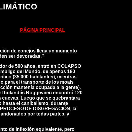
CLIMÁTICO
PÁGINA PRINCIPAL
lación de conejos llega un momento
ueden ser devoradas.”
dedor de 500 años, entró en COLAPSO
Ombligo del Mundo, de apenas 180
tico (35.000 habitantes), mientras
o para el transporte de los moais
cción mantenía ocupada a la gente).
 el holandés Roggeveen encontró 120
n cuevas. Luego que se quebrantara
 hasta el canibalismo, durante
del PROCESO DE DISGREGACIÓN, la
bandonados por todas partes, y
to de inflexión equivalente, pero