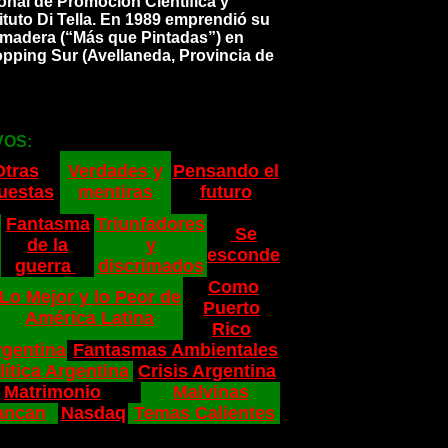
onal de Promoción Científica y
tuto Di Tella. En 1989 emprendió su
 madera (“Más que Pintadas”) en
pping Sur (Avellaneda, Provincia de
VOS:
Otras
Verdades y
Pensando el
uestas
mentiras
futuro
Fantasma
Triunfadores
Se
de la
y
esconde
guerra
discrimados
Como
Lo Mejor y lo Peor de
Puerto
América Latina
Rico
rgentina
Fantasmas Ambientales
lítica Argentina
Crisis Argentina
Matrimonio
Malvinas
Bancan
Nasdaq
Temas Calientes