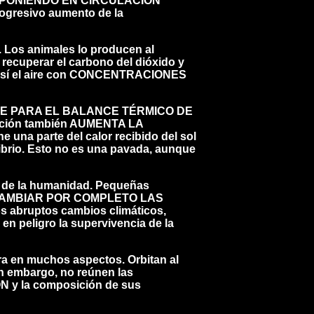
tico, PONIENDO EN CIRCULACIÓN
resivo aumento de la
a. Los animales lo producen al
l recuperar el carbono del dióxido y
do así el aire con CONCENTRACIONES
 CLAVE PARA EL BALANCE TÉRMICO DE
ación también AUMENTA LA
a parte del calor recibido del sol
librio. Esto no es una pavada, aunque
cia de la humanidad. Pequeñas
den CAMBIAR POR COMPLETO LAS
 abruptos cambios climáticos,
en peligro la supervivencia de la
rra en muchos aspectos. Orbitan al
in embargo, no reúnen las
 la composición de sus