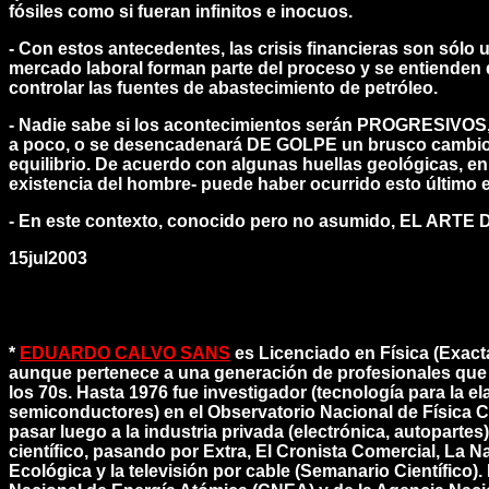
fósiles como si fueran infinitos e inocuos.
- Con estos antecedentes, las crisis financieras son sólo u
mercado laboral forman parte del proceso y se entienden 
controlar las fuentes de abastecimiento de petróleo.
- Nadie sabe si los acontecimientos serán PROGRESIVOS, 
a poco, o se desencadenará DE GOLPE un brusco cambio 
equilibrio. De acuerdo con algunas huellas geológicas, e
existencia del hombre- puede haber ocurrido esto último
- En este contexto, conocido pero no asumido,
EL ARTE 
15jul2003
*
EDUARDO CALVO SANS
es Licenciado en Física (Exact
aunque pertenece a una generación de profesionales que
los 70s. Hasta 1976 fue investigador (tecnología para la e
semiconductores) en el Observatorio Nacional de Física C
pasar luego a la industria privada (electrónica, autopartes
científico, pasando por Extra, El Cronista Comercial, La 
Ecológica y la televisión por cable (Semanario Científico)