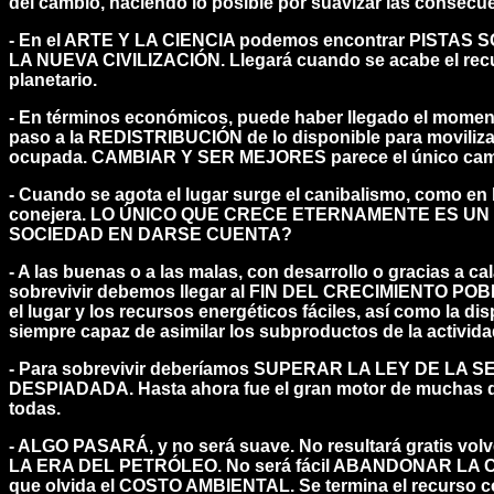
del cambio, haciendo lo posible por suavizar las consecu
- En el ARTE Y LA CIENCIA podemos encontrar PIST
LA NUEVA CIVILIZACIÓN. Llegará cuando se acabe el recu
planetario.
- En términos económicos, puede haber llegado el mom
paso a la REDISTRIBUCIÓN de lo disponible para moviliza
ocupada. CAMBIAR Y SER MEJORES parece el único ca
- Cuando se agota el lugar surge el canibalismo, como en 
conejera. LO ÚNICO QUE CRECE ETERNAMENTE ES U
SOCIEDAD EN DARSE CUENTA?
- A las buenas o a las malas, con desarrollo o gracias a 
sobrevivir debemos llegar al FIN DEL CRECIMIENTO 
el lugar y los recursos energéticos fáciles, así como la di
siempre capaz de asimilar los subproductos de la activid
- Para sobrevivir deberíamos SUPERAR LA LEY DE LA
DESPIADADA. Hasta ahora fue el gran motor de muchas de
todas.
- ALGO PASARÁ
, y no será suave. No resultará gratis 
LA ERA DEL PETRÓLEO. No será fácil ABANDONAR LA
que olvida el COSTO AMBIENTAL. Se termina el recurso