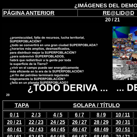
¿IMÁGENES DEL DEMO
PÁGINA ANTERIOR
RE@LID@D
20 / 21
TAPA
SOLAPA / TÍTULO
0 / 1
2 / 3
4 / 5
6 / 7
8 / 9
10 / 11
20 / 21
22 / 23
24 / 25
26 / 27
28 / 29
30 / 31
40 / 41
42 / 43
44 / 45
46 / 47
48 / 49
50 / 51
60 / 61
62 / 63
64 / 65
66 / 67
68 / 69
70 / 71