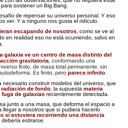
te con las observaciones, que no requiera estar
 para sostener un Big Bang.
esafío de repensar su universo personal. Y eso
 ver. Y a ninguno nos gusta el ridículo.
vieran escapando de nosotros
, como se ve al
do en realidad eso no está ocurriendo, salvo en
a.
a galaxia ve un centro de masa distinto del
acción gravitatoria
, conformando una
iverso finito, de masa total permanente, sin
 autodeforma.
Es finito, pero
parece infinito
.
erá necesario construir modelos del universo, que
a
radiación de fondo
, la supuesta
materia
 fuga de galaxias
recientemente detectada.
sa junto a una masa, que deforma el espacio a
 llegar a nosotros que si pudiera hacerlo
o si
estuviera recorriendo una distancia
a debería estirarse.