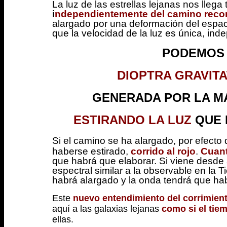
La luz de las estrellas lejanas nos lleg
i
ndependientemente del camino recor
alargado por una deformación del espa
que la velocidad de la luz es única, ind
PODEMOS 
DIOPTRA GRAVITA
GENERADA POR LA MA
ESTIRANDO LA LUZ
QUE 
Si e
l camino se ha alargado, por efecto 
haberse estirado,
corrido al rojo
.
Cuant
que habrá que elaborar. Si viene desde
espectral similar a la observable en la Ti
habrá alargado y la onda tendrá que hab
Este
nuevo entendimiento del corrimient
aquí a las galaxias lejanas
como si el tie
ellas
.