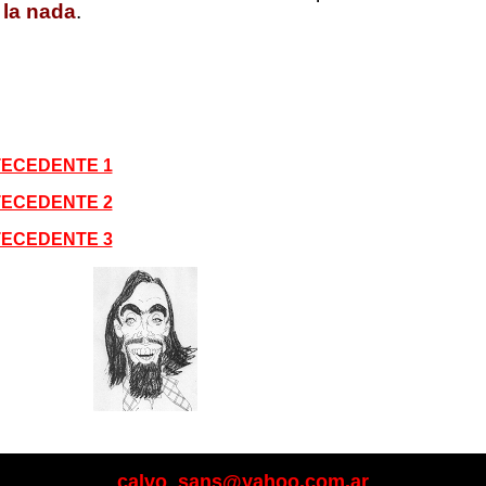
 la nada
.
ECEDENTE 1
ECEDENTE 2
ECEDENTE 3
mpo,
indem
calvo_sans@yahoo.com.ar