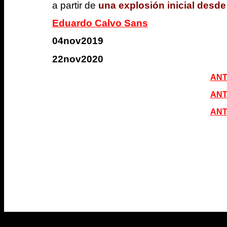
a partir de
una explosión inicial desde
Eduardo Calvo Sans
04nov2019
22nov2020
ANT
ANT
ANT
estrellas lejanas nos llega tardando el mismo tie