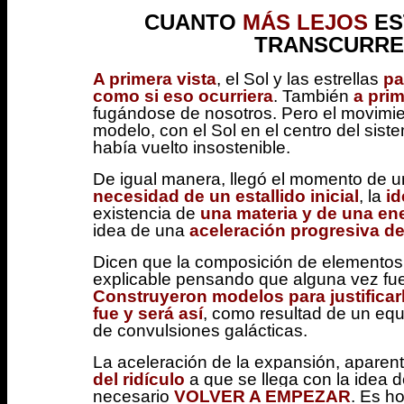
CUANTO
MÁS LEJOS
ES
TRANSCURR
A primera vista
, el Sol y las estrellas
pa
como si eso ocurriera
. También
a prim
fugándose de nosotros. Pero el movimien
modelo, con el Sol en el centro del sist
había vuelto insostenible.
De igual manera, llegó el momento de un
necesidad de un estallido inicial
, la
id
existencia de
una materia y de una en
idea de una
aceleración progresiva de
Dicen que la composición de elementos,
explicable pensando que alguna vez fu
Construyeron modelos para justificar
fue y será así
, como resultad de un equi
de convulsiones galácticas.
La aceleración de la expansión, apare
del ridículo
a que se llega con la idea 
necesario
VOLVER A EMPEZAR
. Es h