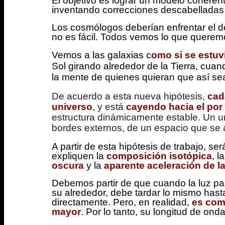
El objetivo es lograr un modelo coheren
inventando correcciones descabelladas
Los cosmólogos deberían enfrentar el d
no es fácil. Todos vemos lo que queremos
Vemos a las galaxias c
omo si se estu
Sol girando alrededor de la Tierra, cuan
la mente de quienes quieran que así se
De acuerdo a esta nueva hipótesis,
cad
universo
, y está
cayendo hacia el por 
estructura dinámicamente estable. Un un
bordes externos, de un espacio que se
A partir de esta hipótesis de trabajo, s
expliquen la
composición isotópica
, l
oscura
y la
aparente aceleración de la
Debemos partir de que cuando la luz pa
su alrededor, debe tardar lo mismo hasta
directamente. Pero, en realidad,
es com
mayor
. Por lo tanto, su longitud de ond