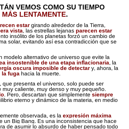
TÁN VEMOS COMO SU TIEMPO
E
MÁS LENTAMENTE
.
recen estar
girando alrededor de la Tierra,
era vista
, las estrellas lejanas
parecen estar
to insólito de los planetas forzó un cambio de
ema solar, evitando así esa contradicción que se
 modelo alternativo de universo que evite la
ea insostenible de una etapa inflacionaria
, la
ergía oscura imposible de detectar
y, ahora, la
 la fuga
hacia la muerte.
 que presenta el universo, solo puede ser
e muy caliente, muy denso y muy pequeño.
lo
. Pero, descartan que simplemente
siempre
librio eterno y dinámico de la materia, en medio
ntemente observada, es la
expresión máxima
de un Big Bang. Es una inconsistencia que hace
ora de asumir lo absurdo de haber pensado todo