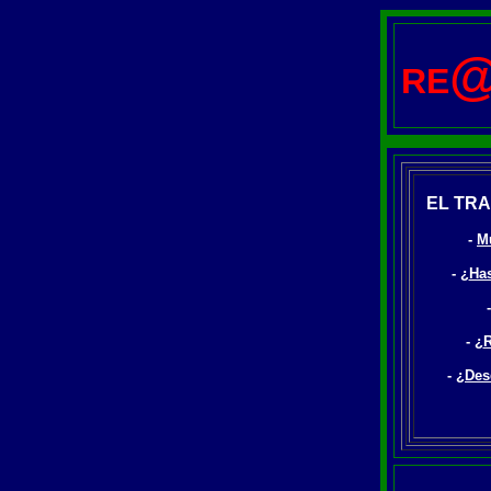
RE
EL TRA
-
M
- ¿
Has
- ¿
R
- ¿
Des