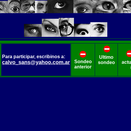
Para participar, escribinos a:
Ultimo
Sondeo
calvo_sans@yahoo.com.ar
act
sondeo
anterior