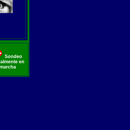
Sondeo
ualmente en
marcha