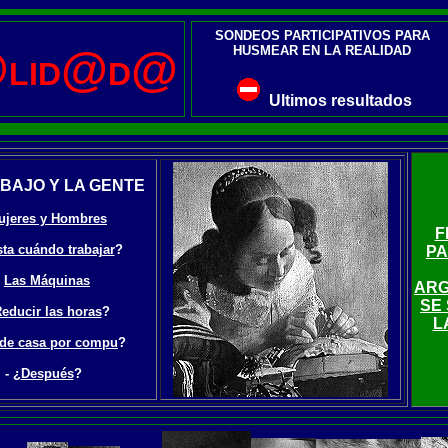
SONDEOS PARTICIPATIVOS PARA
@
@
@
HUSMEAR EN LA REALIDAD
LID
D
Ultimos resultados
BAJO Y LA GENTE
ujeres y Hombres
F
ta cuándo trabajar
?
PA
-
Las Máquinas
ARG
SE
educir las horas
?
L
de casa por compu
?
- ¿
Después
?