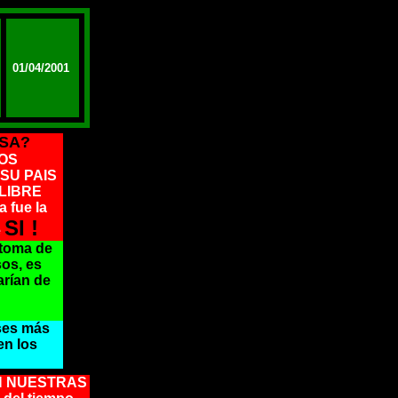
01/04/2001
USA?
GOS
 SU PAIS
LIBRE
 fue la
SI !
e
 toma de
sos, es
arían de
íses más
en los
EN NUESTRAS