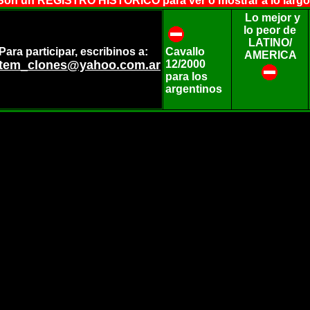
on un REGISTRO HISTORICO para ver o mostrar a lo largo 
Lo mejor y
lo peor de
LATINO/
Para participar, escribinos a:
Cavallo
AMERICA
tem_clones@yahoo.com.ar
12/2000
para los
argentinos