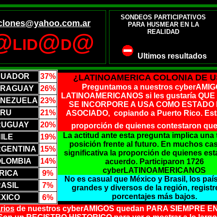
SONDEOS PARTICIPATIVOS
clones@yahoo.com.ar
PARA HUSMEAR EN LA
REALIDAD
@
@
@
LID
D
Ultimos resultados
CUADOR
37%
¿LATINOAMERICA COLONIA DE 
Preguntamos a nuestros cyberAMI
ARAGUAY
26%
LATINOAMERICANOS si les gustaría QUE
NEZUELA
23%
SE INCORPORE A USA COMO ESTADO 
ERU
21%
ASOCIADO, copiando a Puerto Rico. Esta
RUGUAY
20%
proporción de quienes contestaron qu
La actitud ante esta pregunta implica una
ILE
19%
posición frente al futuro. En muchos ca
GENTINA
15%
significativa la proporción de quienes est
LOMBIA
14%
acuerdo. Participaron 1726
cyberLATINOAMERICANOS
 RICA
9%
No es casual que México y Brasil, los pa
ASIL
7%
grandes y diversos de la región, registr
porcentajes más bajos.
XICO
6%
rios
de nuestros cyberAMIGOS quedan PARA SIEMPRE 