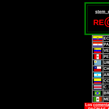
stem_
RE
E
P
VE
P
U
CH
AR
CO
C.
BR
ME
Los
comenta