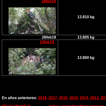
28feb19
13.810 kg
26feb19
13.805 kg
13feb
19
13.800 kg
En años anteriores:
2018
,
2017
,
2016
,
2015
,
2014
,
2013
,
20