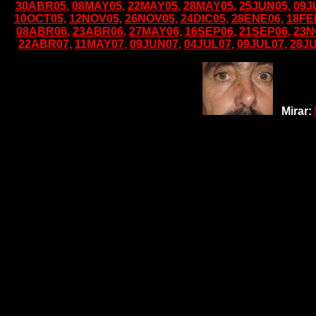
30ABR05
,
08MAY05
,
22MAY05
,
28MAY05
,
25JUN05
,
09J
10OCT05
,
12NOV05
,
26NOV05
,
24DIC05
,
28ENE06
,
18FE
08ABR06
,
23ABR06
,
27MAY06
,
16SEP06
,
21SEP06
,
23N
22ABR07
,
11MAY07
,
09JUN07
,
04JUL07
,
09JUL07
,
28J
Mirar: