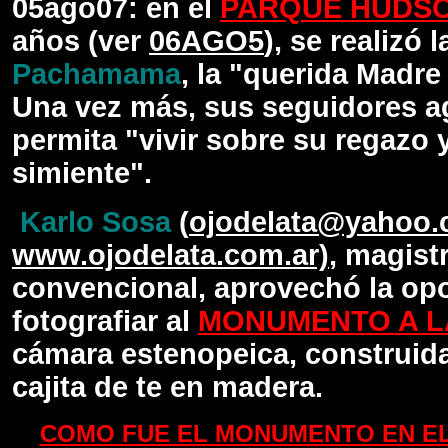
05ago07
: en el
PARQUE HUDS
años (ver
06AGO5
), se realizó 
Pachamama
, la "querida Madre
Una vez más, sus seguidores
ag
permita "vivir sobre su regazo 
simiente".
Karlo Sosa
(
ojodelata@yahoo.
www.ojodelata.com.ar)
, magist
convencional, aprovechó la op
fotografiar
al
MONUMENTO A L
cámara estenopeica, construid
cajita de te en madera.
COMO FUE EL MONUMENTO EN E