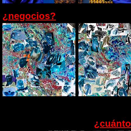
¿negocios?
¿cuánto