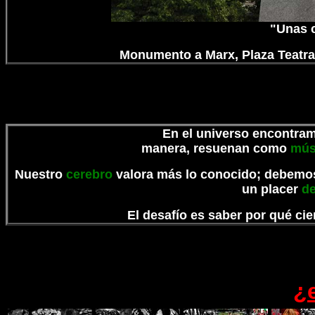
"Unas c
Monumento a Marx, Plaza Teatral
En el universo encontr
manera, resuenan como
mús
Nuestro
cerebro
valora más lo conocido; debem
un placer
de
El desafío es saber por qué ci
¿