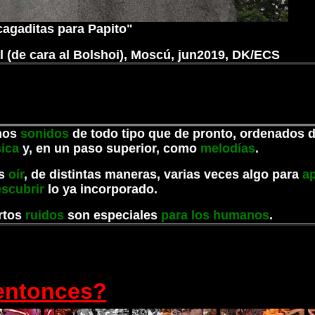
agaditas para Papito"
 (de cara al Bolshoi), Moscú, jun2019, DK/ECS
amos
sonidos
de todo tipo que de pronto, ordenados 
ica
y, en un paso superior, como
melodías
.
os
oír
, de distintas maneras, varias veces algo para
ap
scubrir
lo ya incorporado.
ertos
ruidos
son especiales
para los humanos
.
entonces?